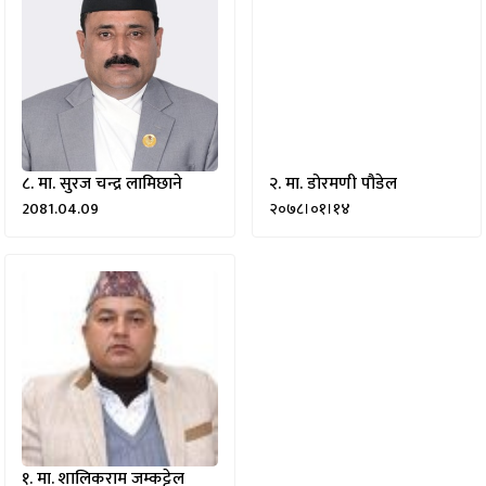
८.
मा. सुरज चन्द्र लामिछाने
२.
मा. डोरमणी पौडेल
2081.04.09
२०७८।०१।१४
१.
मा. शालिकराम जम्कट्टेल